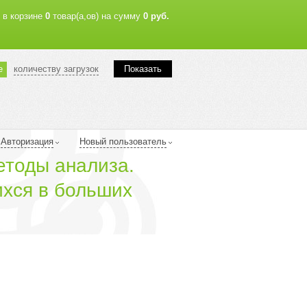
в корзине
0
товар(а,ов) на сумму
0 руб.
е
количеству загрузок
Показать
Авторизация
Новый пользователь
етоды анализа.
хся в больших