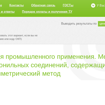
не
Контакты
Обратная связь
ГОСТы
У Вас
 и ответы
Порядок оплаты и получения ТУ
Выводить результаты по
цен
вать этот вариант, если вы не
нию или коду ОКП)
ля промышленного применения. М
онильных соединений, содержащи
иметрический метод