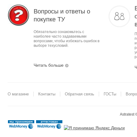
Вопросы и ответы о
покупке ТУ
Обязательно ознакомьтесь с
П
наиболее часто задаваемыми
п
вопросами, чтобы избежать ошибок в
и
выборе техусловий.
р
у
р
Читать больше
Ч
О магазине
Контакты
Обратная связь
ГОСТы
Вопро
Astratest