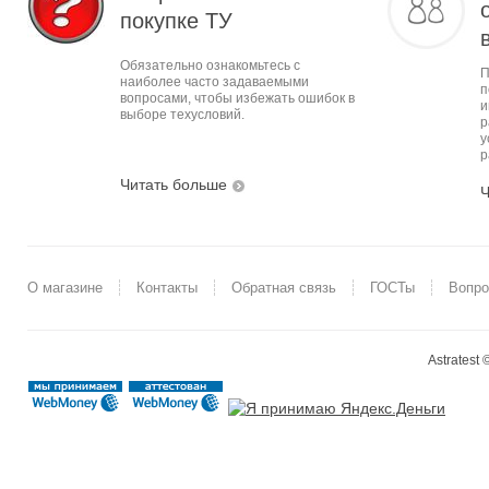
покупке ТУ
Обязательно ознакомьтесь с
П
наиболее часто задаваемыми
п
вопросами, чтобы избежать ошибок в
и
выборе техусловий.
р
у
р
Читать больше
Ч
О магазине
Контакты
Обратная связь
ГОСТы
Вопро
Astratest