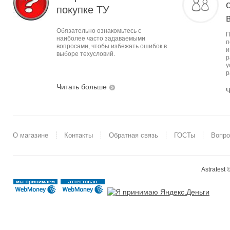
покупке ТУ
Обязательно ознакомьтесь с
П
наиболее часто задаваемыми
п
вопросами, чтобы избежать ошибок в
и
выборе техусловий.
р
у
р
Читать больше
Ч
О магазине
Контакты
Обратная связь
ГОСТы
Вопро
Astratest