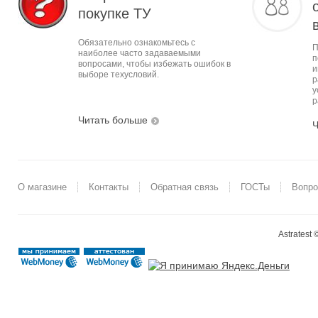
покупке ТУ
Обязательно ознакомьтесь с
П
наиболее часто задаваемыми
п
вопросами, чтобы избежать ошибок в
и
выборе техусловий.
р
у
р
Читать больше
Ч
О магазине
Контакты
Обратная связь
ГОСТы
Вопро
Astratest