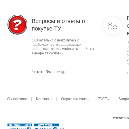
Вопросы и ответы о
покупке ТУ
Обязательно ознакомьтесь с
П
наиболее часто задаваемыми
п
вопросами, чтобы избежать ошибок в
и
выборе техусловий.
р
у
р
Читать больше
Ч
О магазине
Контакты
Обратная связь
ГОСТы
Вопро
Astratest