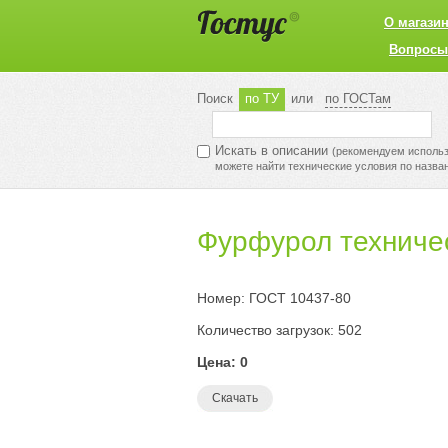
О магази
Вопросы
Поиск
по ТУ
или
по ГОСТам
Искать в описании
(рекомендуем использо
можете найти технические условия по назва
Фурфурол техничес
Номер: ГОСТ 10437-80
Количество загрузок: 502
Цена: 0
Скачать