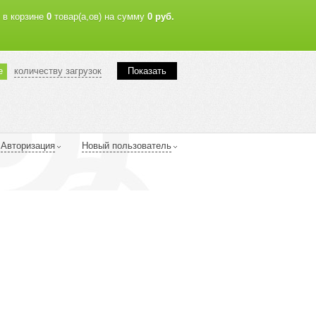
в корзине
0
товар(а,ов) на сумму
0 руб.
е
количеству загрузок
Показать
Авторизация
Новый пользователь