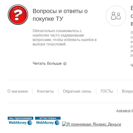
Вопросы и ответы о
покупке ТУ
Обязательно ознакомьтесь с
П
наиболее часто задаваемыми
п
вопросами, чтобы избежать ошибок в
и
выборе техусловий.
р
у
р
Читать больше
Ч
О магазине
Контакты
Обратная связь
ГОСТы
Вопро
Astratest