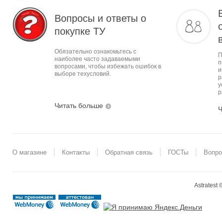
Вопросы и ответы о
покупке ТУ
Обязательно ознакомьтесь с
П
наиболее часто задаваемыми
п
вопросами, чтобы избежать ошибок в
и
выборе техусловий.
р
у
р
Читать больше
Ч
О магазине
Контакты
Обратная связь
ГОСТы
Вопро
Astratest