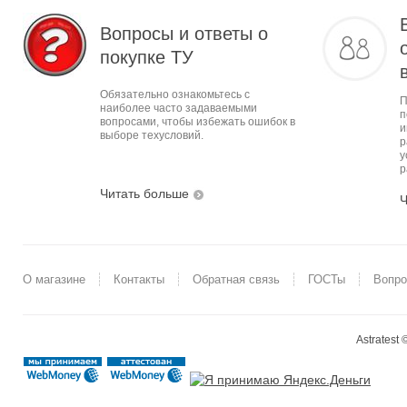
Вопросы и ответы о
покупке ТУ
Обязательно ознакомьтесь с
П
наиболее часто задаваемыми
п
вопросами, чтобы избежать ошибок в
и
выборе техусловий.
р
у
р
Читать больше
Ч
О магазине
Контакты
Обратная связь
ГОСТы
Вопро
Astratest