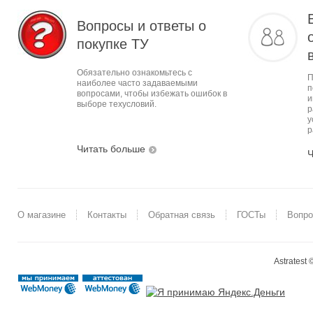
Вопросы и ответы о
покупке ТУ
Обязательно ознакомьтесь с
П
наиболее часто задаваемыми
п
вопросами, чтобы избежать ошибок в
и
выборе техусловий.
р
у
р
Читать больше
Ч
О магазине
Контакты
Обратная связь
ГОСТы
Вопро
Astratest